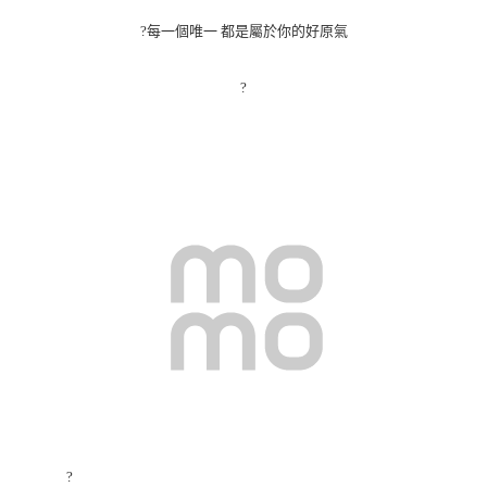
?
每一個唯一 都是屬於你的好原氣
?
?