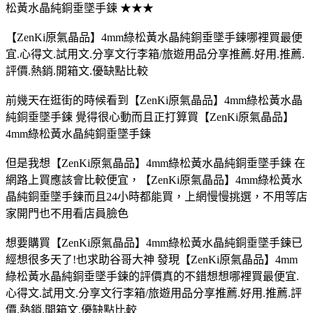
松黃水晶純銅垂墜手鍊 ★★★
【ZenKi原氣晶品】4mm綠松黃水晶純銅垂墜手鍊哪裡買最便
宜.心得文.試用文.分享文行李箱/旅遊用品分享推薦.好用.推薦.
評價.熱銷.開箱文.優缺點比較
前幾天在逛街的時候看到【ZenKi原氣晶品】4mm綠松黃水晶
純銅垂墜手鍊 覺得很心動而且正打算買【ZenKi原氣晶品】
4mm綠松黃水晶純銅垂墜手鍊
但是我想【ZenKi原氣晶品】4mm綠松黃水晶純銅垂墜手鍊 在
網路上買應該會比較便宜，【ZenKi原氣晶品】4mm綠松黃水
晶純銅垂墜手鍊而且24小時都能買，上網慢慢挑選，不用等店
家開門也不用看店員臉色
想要購買【ZenKi原氣晶品】4mm綠松黃水晶純銅垂墜手鍊已
經想很多天了!也求助谷哥大神 發現【ZenKi原氣晶品】4mm
綠松黃水晶純銅垂墜手鍊的評價真的不錯想想哪裡買最便宜.
心得文.試用文.分享文行李箱/旅遊用品分享推薦.好用.推薦.評
價.熱銷.開箱文.優缺點比較