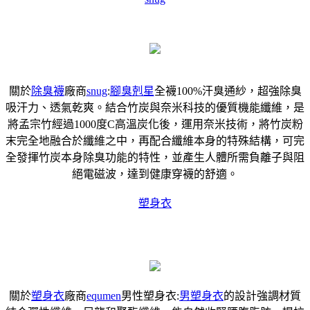
關於
除臭襪
廠商
snug
:
腳臭剋星
全襪100%汗臭通紗，超強除臭
吸汗力、透氣乾爽。結合竹炭與奈米科技的優質機能纖維，是
將孟宗竹經過1000度C高溫炭化後，運用奈米技術，將竹炭粉
末完全地融合於纖維之中，再配合纖維本身的特殊結構，可完
全發揮竹炭本身除臭功能的特性，並產生人體所需負離子與阻
絕電磁波，達到健康穿襪的舒適。
塑身衣
關於
塑身衣
廠商
equmen
男性塑身衣:
男塑身衣
的設計強調材質