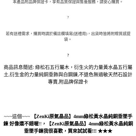
本產品附品牌保證卡，享有品質保證與售後服務，請安心購買。
?
若有送禮需求，購買時請於備註欄填寫(送禮用)，出貨時皆將附贈質感提
袋。
?
商品訊息簡述: 綠松石五行屬木，衍生火的力量黃水晶五行屬
土,衍生金的力量純銅垂飾與白鋼鍊,不退色無過敏天然石設計
專賣,附品牌保證卡
~~~這個~~~
【ZenKi原氣晶品】4mm綠松黃水晶純銅垂墜手
鍊
好像還不錯喔
!!
，
【ZenKi原氣晶品】4mm綠松黃水晶純銅
垂墜手鍊
我很喜歡，買來試試看!!! ★★★