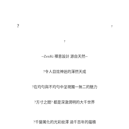
?
?
?
--ZenKi 禪意設計 源自天然--
?
令人目炫神迷的渾然天成
?
在均勻與不均勻中呈現獨一無二的魅力
?
方寸之間? 都是深澈潤明的大千世界
?
千變萬化的光彩紋澤 涵千百年的蘊積