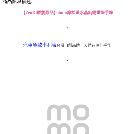
商品訊息描述:
【
ZenKi
原氣晶品】
4m
m
綠松黃水晶純銅垂墜手鍊
?
汽車貸款率利表
台灣自創品牌，天然石設計手作
?