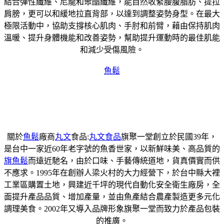
結合彈性纖維、尼龍和聚酯纖維，能自然收緊腰腹脂肪、提拉
肩膀，更可以和緩地拉直背部，以達到調整姿勢身型。在最大
極限活動中，協助支撐核心肌肉、手肘和前臂，藉由保持肌肉
溫暖、提升身體機能和改善姿勢，幫助提升運動時的最佳肌能
和減少受傷風險。
魚鬆
關於
魚鬆
廠商
丸文
食品:
丸文食品
旗聚一堂創立於民國39年，
是台中一家近60年老字號的魚香世家，以新鮮味美、高品質的
旗魚鬆
而遠近馳名，由於口味、手藝傳統道地，貨真價實而供
不應求。1995年在創辦人梁火村的大力經營下，於台中縣大裡
工業區購置土地，興建近千坪的現代自動化安全衛生廠房，全
面提升產品品質、增加產量，並由魚產結合農產製造更多元化
調理美食。2002年又導入品牌形象旗聚一堂而致力於產品包裝
的推廣。