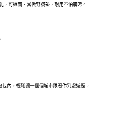
功能，可遮雨、當做野餐墊，耐用不怕髒污。
、
包包內，輕鬆讓一個個城市跟著你到處遊歷。