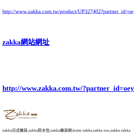
http://www.zakka.com.tw/product/UP327402
?partner_id=
zakka網站網址
http://www.zakka.com.tw/?partner_id=o
zakka日式雜貨,zakka防水包,zakka雜貨網,home zakka,zakka zoo,zakka zakka