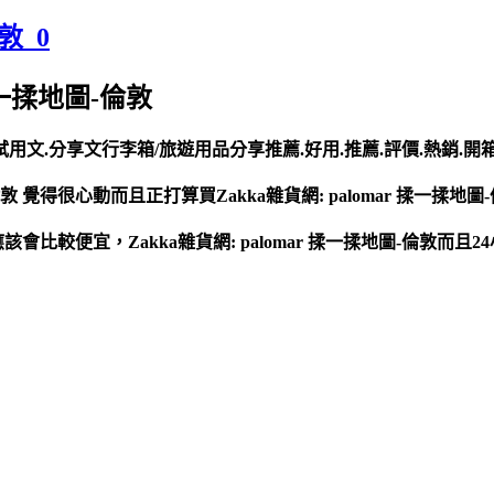
敦_0
 揉一揉地圖-倫敦
得文.試用文.分享文行李箱/旅遊用品分享推薦.好用.推薦.評價.熱銷.
敦 覺得很心動而且正打算買Zakka雜貨網: palomar 揉一揉地圖
路上買應該會比較便宜，Zakka雜貨網: palomar 揉一揉地圖-