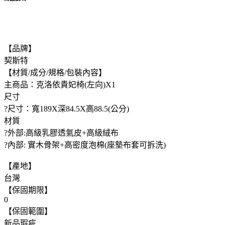
【品牌】
契斯特
【材質/成分/規格/包裝內容】
主商品：克洛依貴妃椅(左向)X1
尺寸
?尺寸：寬189X深84.5X高88.5(公分)
材質
?外部:高級乳膠透氣皮+高級絨布
?內部: 實木骨架+高密度泡棉(座墊布套可拆洗)
【產地】
台灣
【保固期限】
0
【保固範圍】
新品瑕疵