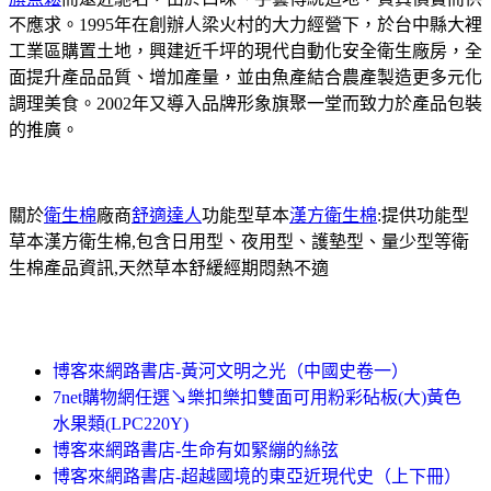
不應求。1995年在創辦人梁火村的大力經營下，於台中縣大裡
工業區購置土地，興建近千坪的現代自動化安全衛生廠房，全
面提升產品品質、增加產量，並由魚產結合農產製造更多元化
調理美食。2002年又導入品牌形象旗聚一堂而致力於產品包裝
的推廣。
關於
衛生棉
廠商
舒適達人
功能型草本
漢方衛生棉
:提供功能型
草本漢方衛生棉,包含日用型、夜用型、護墊型、量少型等衛
生棉產品資訊,天然草本舒緩經期悶熱不適
博客來網路書店-黃河文明之光（中國史卷一）
7net購物網任選↘樂扣樂扣雙面可用粉彩砧板(大)黃色
水果類(LPC220Y)
博客來網路書店-生命有如緊繃的絲弦
博客來網路書店-超越國境的東亞近現代史（上下冊）