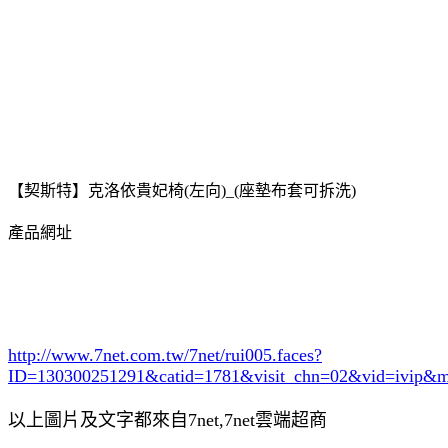
【契斯特】克洛依貴妃椅(左向)_(座墊布套可拆洗)
產品網址
http://www.7net.com.tw/7net/rui005.faces?
ID=130300251291&catid=1781
&visit_chn=02&vid=ivip&m
以上圖片及文字都來自7net,7net雲端超商