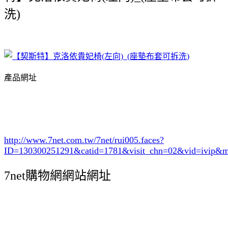
洗)
產品網址
http://www.7net.com.tw/7net/rui005.faces?
ID=130300251291&catid=1781
&visit_chn=02&vid=ivip&m
7net購物網網站網址