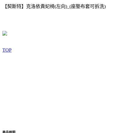
【契斯特】克洛依貴妃椅(左向)_(座墊布套可拆洗)
TOP
商品說明