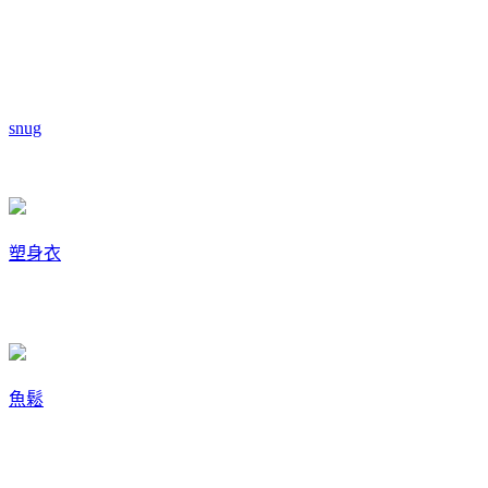
snug
塑身衣
魚鬆