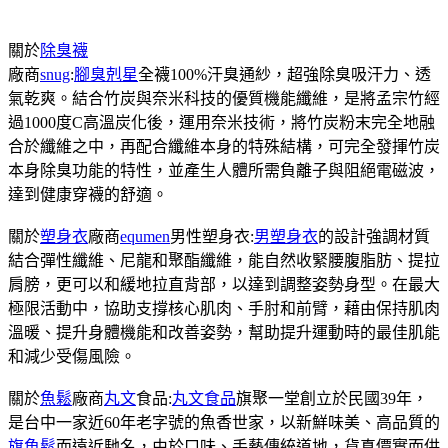
關於
除臭襪
廠商
snug
:
腳臭剋星
全襪100%汗臭通紗，超強除臭吸汗力、透
氣乾爽。結合竹炭與奈米科技的優質機能纖維，是將孟宗竹經
過1000度C高溫炭化後，運用奈米技術，將竹炭粉末完全地融
合於纖維之中，再配合纖維本身的特殊結構，可完全發揮竹炭
本身除臭功能的特性，並產生人體所需負離子與阻絕電磁波，
達到健康穿襪的舒適。
關於
塑身衣
廠商
equmen
男性塑身衣:
男塑身衣
的設計強調材質
結合彈性纖維、尼龍和聚酯纖維，能自然收緊腰腹脂肪、提拉
肩膀，更可以和緩地拉直背部，以達到調整姿勢身型。在最大
極限活動中，協助支撐核心肌肉、手肘和前臂，藉由保持肌肉
溫暖、提升身體機能和改善姿勢，幫助提升運動時的最佳肌能
和減少受傷風險。
關於
魚鬆
廠商
丸文
食品:
丸文食品
旗聚一堂創立於民國39年，
是台中一家近60年老字號的魚香世家，以新鮮味美、高品質的
旗魚鬆
而遠近馳名，由於口味、手藝傳統道地，貨真價實而供