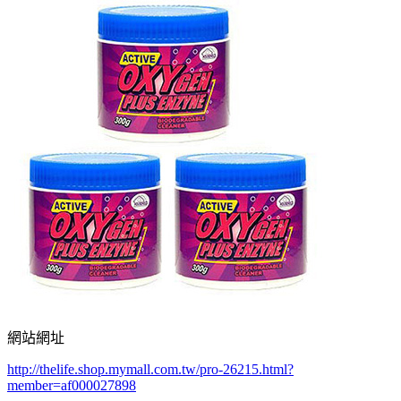
網站網址
http://thelife.shop.mymall.com.tw/pro-26215.html?
member=af000027898