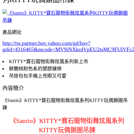
產品網址
http://tw.partner.buy.yahoo.com/gd/buy?
gdid=4316465
&mcode=MV9iNXkrdVpEU2tsMC9FUlVF
KITTY*寶石寵物街舞炫風系列新上市
鮮艷桃粉色系的塑膠鍊條
吊掛包包手機上亮眼又可愛
內容簡介
《Sanrio》KITTY*寶石寵物街舞炫風系列KITTY玩偶鎖圈吊
鍊
《Sanrio》KITTY*寶石寵物街舞炫風系列
KITTY玩偶鎖圈吊鍊