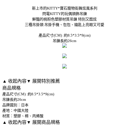
新上市的KITTY*寶石寵物街舞炫風系列
閃電KITTY的玩偶頭飾吊鍊
鮮豔的桃粉色塑膠材質吊鍊 特別又酷炫
三種吊掛頭 吊掛手機、包包、鑰匙上亮眼又可愛
產品尺寸(CM) :約8.5*3.5*9(cm)
吊鍊長約26cm
▲ 收起內容
▼ 展開特別推薦
商品規格
產品尺寸(CM) :約8.5*3.5*9(cm)
吊鍊長約26cm
品牌國別：日本
產地：中國大陸
材質：塑膠、棉、丙烯酸
▲ 收起內容
▼ 展開商品規格