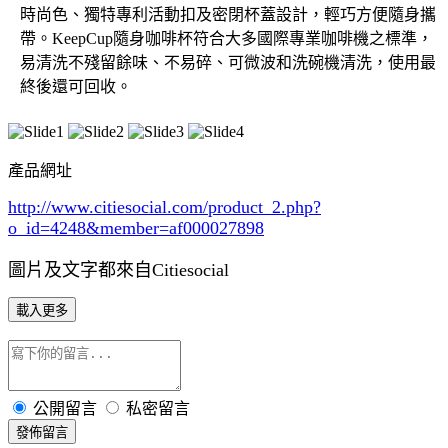
時尚色、獨特專利活動扣及密閉杯蓋設計，輕巧方便隨身攜
帶。KeepCup隨身咖啡杯符合大多國際專業咖啡機之標準，
易清洗不殘留餘味、不易碎、可微波和洗碗機清洗，使用最
終後還可回收。
產品網址
http://www.citiesocial.com/product_2.php?
o_id=4248
&member=af000027898
圖片及文字都來自Citiesocial
載入更多
公開留言
私密留言
發佈留言