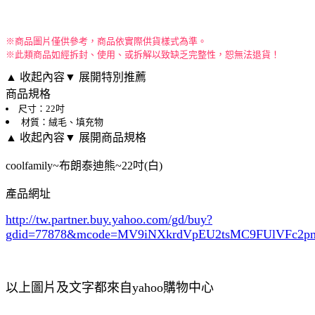
※商品圖片僅供參考，商品依實際供貨樣式為準。
※此類商品如經拆封、使用、或拆解以致缺乏完整性，恕無法退貨！
▲ 收起內容
▼ 展開特別推薦
商品規格
尺寸：22吋
材質：絨毛、填充物
▲ 收起內容
▼ 展開商品規格
coolfamily~布朗泰迪熊~22吋(白)
產品網址
http://tw.partner.buy.yahoo.com/gd/buy?
gdid=77878
&mcode=MV9iNXkrdVpEU2tsMC9FUlVFc2
以上圖片及文字都來自yahoo購物中心