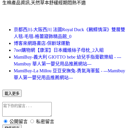
生棉產品資訊,天然草本舒緩經期悶熱不適
京都西川-大阪西川 法國Royal Duck《鶼鰈情深》雙層雙
人毯-毛毯-格蕾寢飾精品館_0
博客來網路書店-保齡球運動
7net購物網【康潔】日本纖維絲子母枕_2入組
MamiBuy-義大利 GIOTTO bebe 幼兒手指膏歡樂組 - ---
Mamibuy 華人第一嬰兒用品推薦網站---
MamiBuy-La Millou 豆豆安撫兔-勇氣海軍藍 - ---Mamibuy
華人第一嬰兒用品推薦網站---
載入更多
公開留言
私密留言