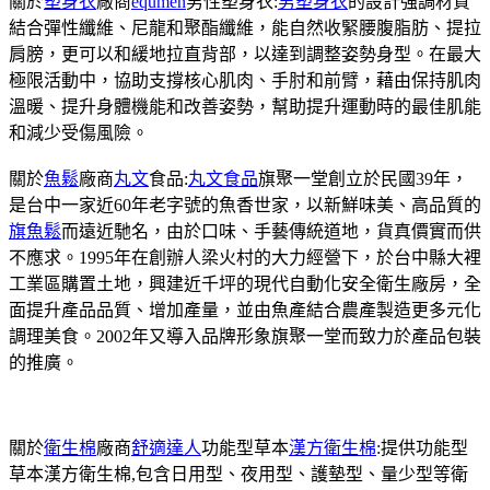
關於
塑身衣
廠商
equmen
男性塑身衣:
男塑身衣
的設計強調材質
結合彈性纖維、尼龍和聚酯纖維，能自然收緊腰腹脂肪、提拉
肩膀，更可以和緩地拉直背部，以達到調整姿勢身型。在最大
極限活動中，協助支撐核心肌肉、手肘和前臂，藉由保持肌肉
溫暖、提升身體機能和改善姿勢，幫助提升運動時的最佳肌能
和減少受傷風險。
關於
魚鬆
廠商
丸文
食品:
丸文食品
旗聚一堂創立於民國39年，
是台中一家近60年老字號的魚香世家，以新鮮味美、高品質的
旗魚鬆
而遠近馳名，由於口味、手藝傳統道地，貨真價實而供
不應求。1995年在創辦人梁火村的大力經營下，於台中縣大裡
工業區購置土地，興建近千坪的現代自動化安全衛生廠房，全
面提升產品品質、增加產量，並由魚產結合農產製造更多元化
調理美食。2002年又導入品牌形象旗聚一堂而致力於產品包裝
的推廣。
關於
衛生棉
廠商
舒適達人
功能型草本
漢方衛生棉
:提供功能型
草本漢方衛生棉,包含日用型、夜用型、護墊型、量少型等衛