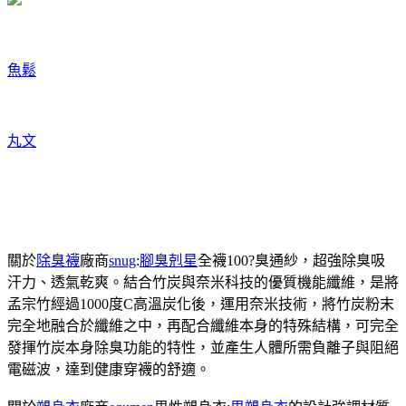
魚鬆
丸文
關於
除臭襪
廠商
snug
:
腳臭剋星
全襪100?臭通紗，超強除臭吸
汗力、透氣乾爽。結合竹炭與奈米科技的優質機能纖維，是將
孟宗竹經過1000度C高溫炭化後，運用奈米技術，將竹炭粉末
完全地融合於纖維之中，再配合纖維本身的特殊結構，可完全
發揮竹炭本身除臭功能的特性，並產生人體所需負離子與阻絕
電磁波，達到健康穿襪的舒適。